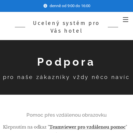
denně od 9:00 do 16:00
Ucelený systém pro
Vás hotel
Podpora
pro naše zákazníky vždy něco navíc
Pomoc přes vzdálenou obrazovku
Klepnutím na odkaz "
Teamviewer pro vzdálenou pomoc
"