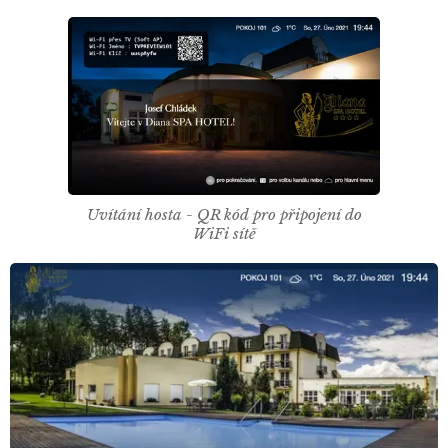
Uvítání hosta - QR kód pro připojení do
WiFi sítě