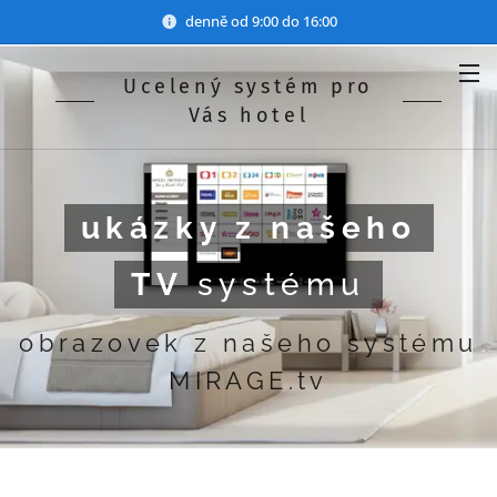
denně od 9:00 do 16:00
Ucelený systém pro
Vás hotel
ukázky z našeho
TV
systému
obrazovek z našeho systému
MIRAGE.tv